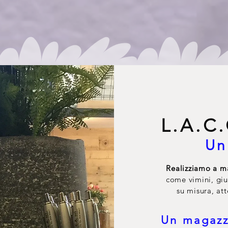
L.A.C
Un
Realizziamo a m
come vimini, giu
su misura, att
Un magazz