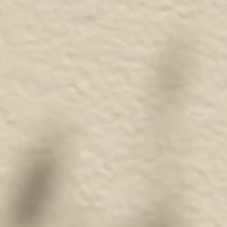
oristi
cesti in vimini, arredi in giunco e