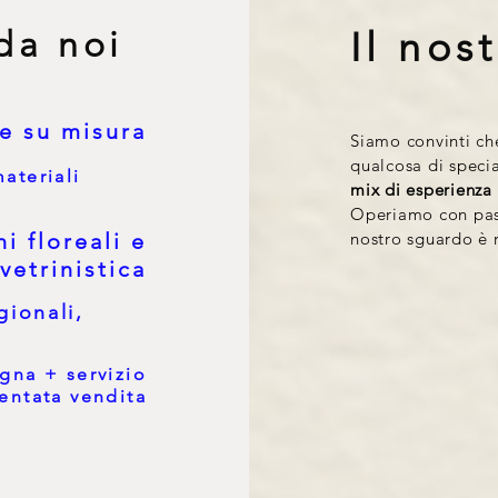
da noi
Il nos
 e su misura
Siamo convinti ch
qualcosa di speci
ateriali
mix di esperienza 
Operiamo con pass
i floreali e
nostro sguardo è r
vetrinistica
gionali,
gna + servizio
tentata vendita