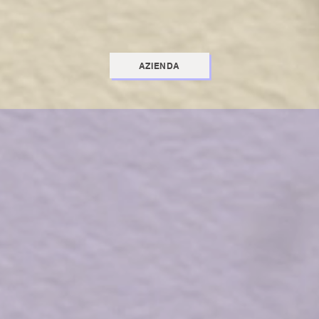
fioristi, garden center, wedding planner, negozi di articoli r
ulia e Nord Italia
tentat
AZIENDA