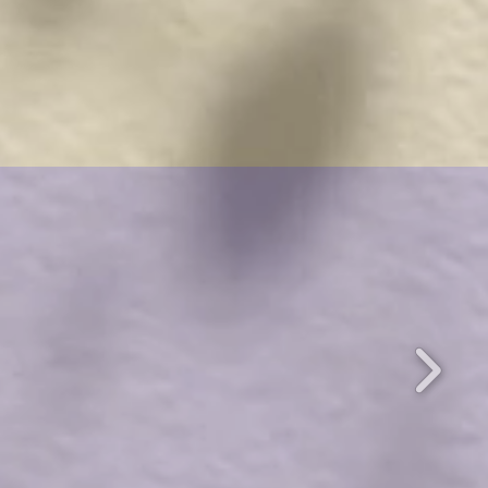
egalo e professionisti del verde
a vendita