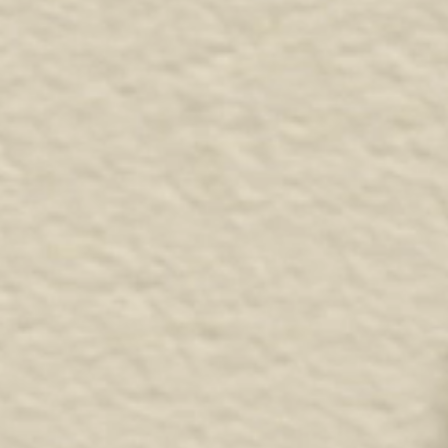
ria artigianale e forniture per fi
Vittorio Veneto