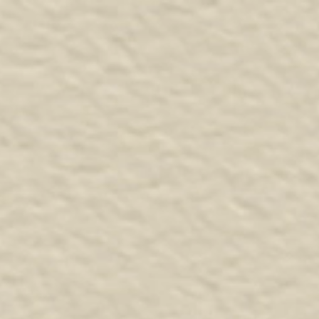
GIANALE
ARREDO IN GIUNCO
CESTERIA DA IMPORTAZIONE
ACCE
L
.
A
.
C
.
C
.
A