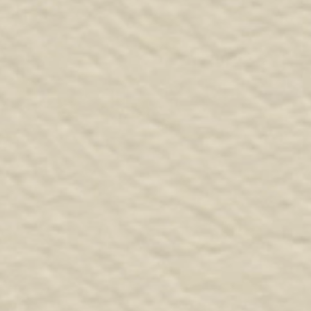
Ceste
L.A.C.C.A. Srl
accessori decorativi per fioristi