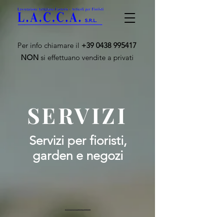
Per info chiamare il
+39 0438 995417
NON
si effettuano vendite a privati
SERVIZI
Servizi per fioristi,
garden e negozi