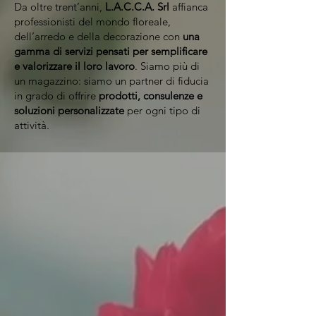
Da oltre trent’anni,
L.A.C.C.A. Srl
affianca
professionisti del mondo floreale,
dell’arredo e della decorazione con
una
gamma di servizi pensati per semplificare
e valorizzare il loro lavoro
. Siamo più di
un magazzino: siamo un partner di fiducia
in grado di offrire
prodotti, consulenze e
soluzioni personalizzate
per ogni tipo di
attività.