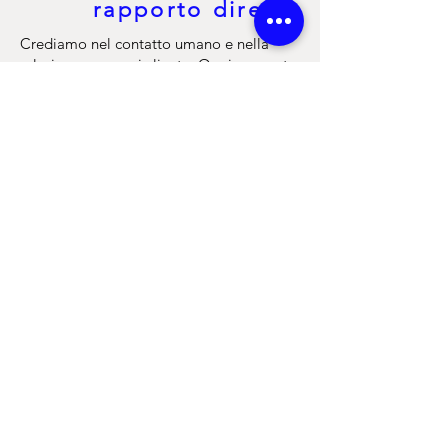
rapporto diretto
Crediamo nel contatto umano e nella
relazione con ogni cliente. Ogni proposta
nasce dall’ascolto e si evolve in
soluzioni
su misura
, sostenibili e creative.
Scrivici
,
chiamaci
o
vieni a trovarci
:
saremo felici di affiancarti con una
proposta adatta alla tua attività.
CONTATTACI
+39 0438 995417
info@laccacesteria.it
VIENI A TROVARCI
Via Meucci 22/a
31029 Vittorio Veneto ( Treviso)